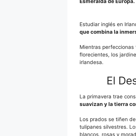
Esmeralda de Europa.
Estudiar inglés en Irl
que combina la inmersi
Mientras perfeccionas 
florecientes, los jardi
irlandesa.
El De
La primavera trae consi
suavizan y la tierra c
Los prados se tiñen de
tulipanes silvestres. L
blancos, rosas y mora