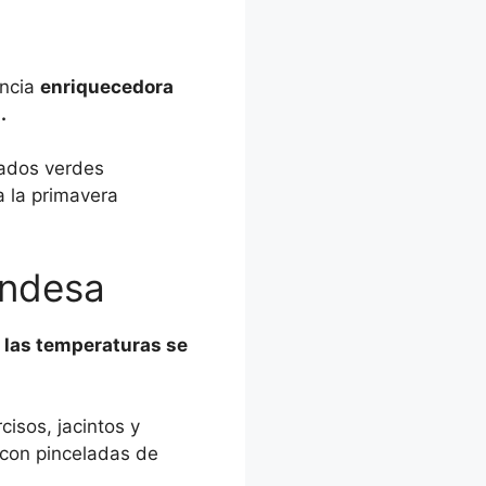
encia
enriquecedora
.
rados verdes
a la primavera
andesa
,
las temperaturas se
isos, jacintos y
e con pinceladas de