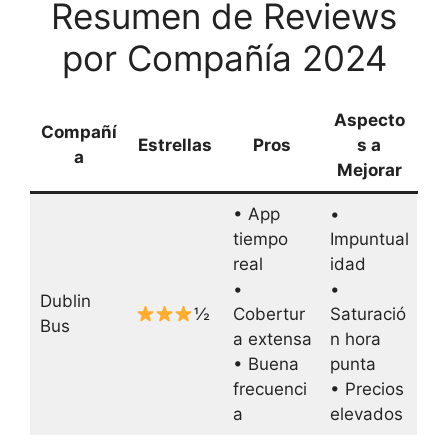
Resumen de Reviews
por Compañía 2024
Aspecto
Compañí
Estrellas
Pros
s a
a
Mejorar
• App
•
tiempo
Impuntual
real
idad
•
•
Dublin
½
Cobertur
Saturació
Bus
a extensa
n hora
• Buena
punta
frecuenci
• Precios
a
elevados