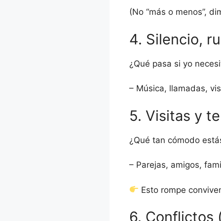
(No “más o menos”, di
4. Silencio, r
¿Qué pasa si yo necesit
– Música, llamadas, vis
5. Visitas y t
¿Qué tan cómodo estás
– Parejas, amigos, fami
Esto rompe conviven
6. Conflictos 