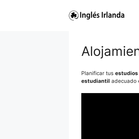
Saltar
al
contenido
Alojamien
Planificar tus
estudios 
estudiantil
adecuado es